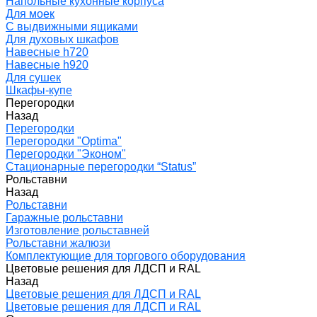
Напольные кухонные корпуса
Для моек
С выдвижными ящиками
Для духовых шкафов
Навесные h720
Навесные h920
Для сушек
Шкафы-купе
Перегородки
Назад
Перегородки
Перегородки "Optima"
Перегородки "Эконом"
Стационарные перегородки “Status”
Рольставни
Назад
Рольставни
Гаражные рольставни
Изготовление рольставней
Рольставни жалюзи
Комплектующие для торгового оборудования
Цветовые решения для ЛДСП и RAL
Назад
Цветовые решения для ЛДСП и RAL
Цветовые решения для ЛДСП и RAL