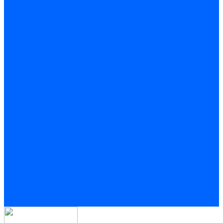
Рольставни жалюзи
Комплектующие для торгового оборудования
Цветовые решения для ЛДСП и RAL
Цветовые решения для ЛДСП и RAL
О нас
Сертификаты
Условия сотрудничества
Цветовые решения для ЛДСП и RAL
Наши клиенты
Новости
Статьи
Акции
Политика конфиденциальности
Обработка персональных данных
Услуги
Изготовление рамочных фасадов из МДФ профиля
Кромкооблицовка деталей
Распил ДСП на заказ
Резка стекла и зеркал
Фотогалерея
Новости
Условия сотрудничества
Контакты