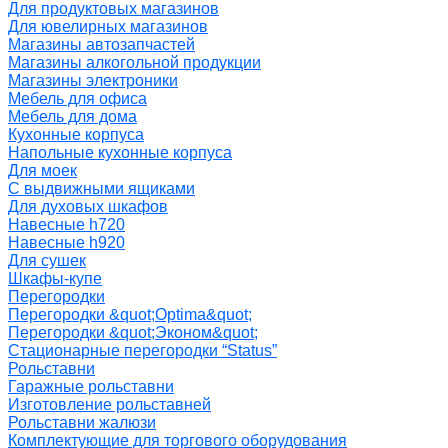
Для продуктовых магазинов
Для ювелирных магазинов
Магазины автозапчастей
Магазины алкогольной продукции
Магазины электроники
Мебель для офиса
Мебель для дома
Кухонные корпуса
Напольные кухонные корпуса
Для моек
С выдвижными ящиками
Для духовых шкафов
Навесные h720
Навесные h920
Для сушек
Шкафы-купе
Перегородки
Перегородки &quot;Optima&quot;
Перегородки &quot;Эконом&quot;
Стационарные перегородки “Status”
Рольставни
Гаражные рольставни
Изготовление рольставней
Рольставни жалюзи
Комплектующие для торгового оборудования