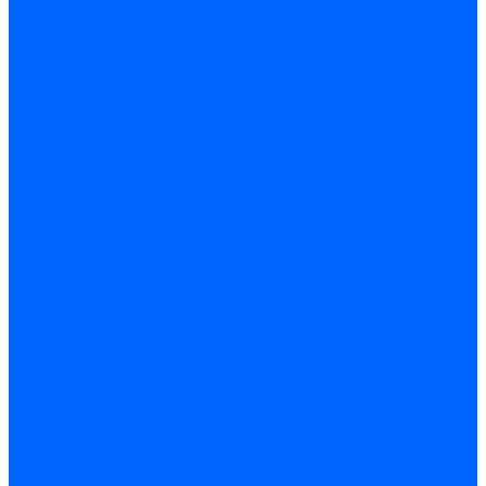
Торговая мебель
Витрины
Витрины из ДСП
Витрины из профиля
Витрины островные
Витрины прямоугольные
Витрины радиусные
Витрины стаканчик
Витрины трапеция
Витрины угловые
Витрины Истра
Стеклянные витрины
Прилавки
Прилавки из алюминиевого профиля
Прилавки из ДСП
Стеклянные прилавки
Стеллажи
Стеллажи для книг
Стеллажи из ДСП
Стеллажи из профиля
Стеллажи из стекла
Торговые горки
Павильоны
Островные павильоны
Пристеночные павильоны