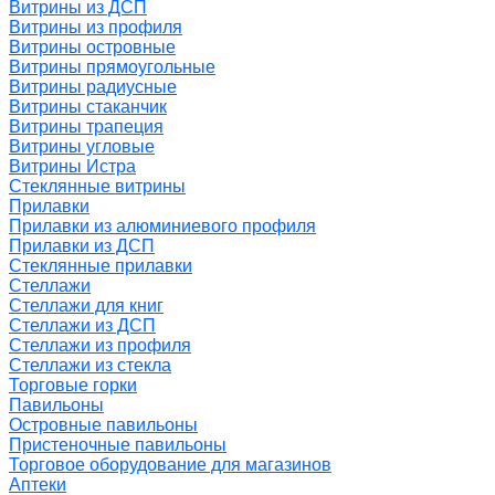
Витрины из ДСП
Витрины из профиля
Витрины островные
Витрины прямоугольные
Витрины радиусные
Витрины стаканчик
Витрины трапеция
Витрины угловые
Витрины Истра
Стеклянные витрины
Прилавки
Прилавки из алюминиевого профиля
Прилавки из ДСП
Стеклянные прилавки
Стеллажи
Стеллажи для книг
Стеллажи из ДСП
Стеллажи из профиля
Стеллажи из стекла
Торговые горки
Павильоны
Островные павильоны
Пристеночные павильоны
Торговое оборудование для магазинов
Аптеки