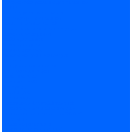
Торговое оборудование для магазинов
Аптеки
Для продуктовых магазинов
Для ювелирных магазинов
Магазины автозапчастей
Магазины алкогольной продукции
Магазины электроники
Мебель для офиса
Мебель для дома
Кухонные корпуса
Напольные кухонные корпуса
Для моек
С выдвижными ящиками
Для духовых шкафов
Навесные h720
Навесные h920
Для сушек
Шкафы-купе
Перегородки
Перегородки &quot;Optima&quot;
Перегородки &quot;Эконом&quot;
Стационарные перегородки “Status”
Рольставни
Гаражные рольставни
Изготовление рольставней