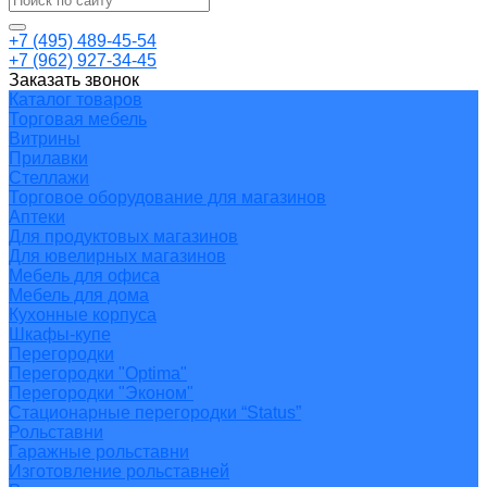
+7 (495) 489-45-54
+7 (962) 927-34-45
Заказать звонок
Каталог товаров
Торговая мебель
Витрины
Прилавки
Стеллажи
Торговое оборудование для магазинов
Аптеки
Для продуктовых магазинов
Для ювелирных магазинов
Мебель для офиса
Мебель для дома
Кухонные корпуса
Шкафы-купе
Перегородки
Перегородки "Optima"
Перегородки "Эконом"
Стационарные перегородки “Status”
Рольставни
Гаражные рольставни
Изготовление рольставней