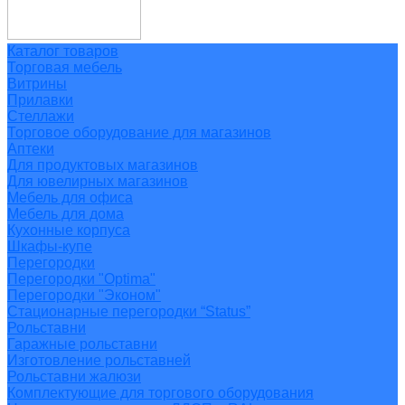
Каталог товаров
Торговая мебель
Витрины
Прилавки
Стеллажи
Торговое оборудование для магазинов
Аптеки
Для продуктовых магазинов
Для ювелирных магазинов
Мебель для офиса
Мебель для дома
Кухонные корпуса
Шкафы-купе
Перегородки
Перегородки "Optima"
Перегородки "Эконом"
Стационарные перегородки “Status”
Рольставни
Гаражные рольставни
Изготовление рольставней
Рольставни жалюзи
Комплектующие для торгового оборудования