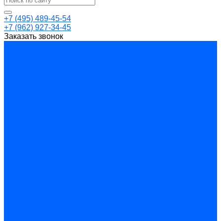
+7 (495) 489-45-54
+7 (962) 927-34-45
Заказать звонок
Каталог товаров
Торговая мебель
Витрины
Прилавки
Стеллажи
Торговое оборудование для магазинов
Аптеки
Для продуктовых магазинов
Для ювелирных магазинов
Мебель для офиса
Мебель для дома
Кухонные корпуса
Шкафы-купе
Перегородки
Перегородки "Optima"
Перегородки "Эконом"
Стационарные перегородки “Status”
Рольставни
Гаражные рольставни
Изготовление рольставней