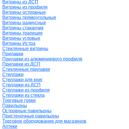
Витрины из ДСП
Витрины из профиля
Витрины островные
Витрины прямоугольные
Витрины радиусные
Витрины стаканчик
Витрины трапеция
Витрины угловые
Витрины Истра
Стеклянные витрины
Прилавки
Прилавки из алюминиевого профиля
Прилавки из ДСП
Стеклянные прилавки
Стеллажи
Стеллажи для книг
Стеллажи из ДСП
Стеллажи из профиля
Стеллажи из стекла
Торговые горки
Павильоны
Островные павильоны
Пристеночные павильоны
Торговое оборудование для магазинов
Аптеки