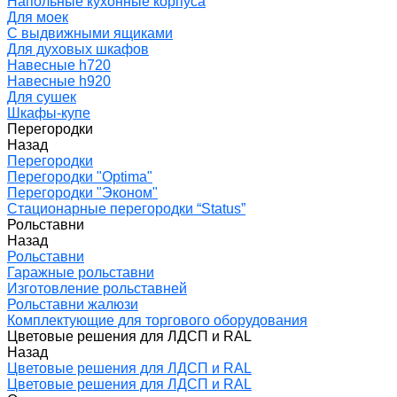
Напольные кухонные корпуса
Для моек
С выдвижными ящиками
Для духовых шкафов
Навесные h720
Навесные h920
Для сушек
Шкафы-купе
Перегородки
Назад
Перегородки
Перегородки "Optima"
Перегородки "Эконом"
Стационарные перегородки “Status”
Рольставни
Назад
Рольставни
Гаражные рольставни
Изготовление рольставней
Рольставни жалюзи
Комплектующие для торгового оборудования
Цветовые решения для ЛДСП и RAL
Назад
Цветовые решения для ЛДСП и RAL
Цветовые решения для ЛДСП и RAL