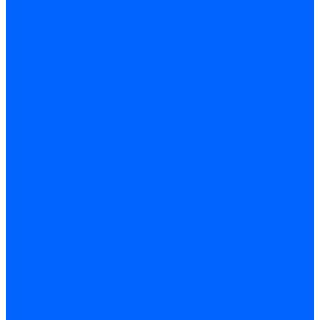
Рольставни жалюзи
Комплектующие для торгового оборудования
Цветовые решения для ЛДСП и RAL
Цветовые решения для ЛДСП и RAL
О нас
Сертификаты
Условия сотрудничества
Цветовые решения для ЛДСП и RAL
Наши клиенты
Новости
Статьи
Акции
Политика конфиденциальности
Обработка персональных данных
Услуги
Изготовление рамочных фасадов из МДФ профиля
Кромкооблицовка деталей
Распил ДСП на заказ
Резка стекла и зеркал
Фотогалерея
Новости
Условия сотрудничества
Контакты
...
Каталог товаров