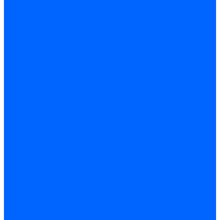
Торговое оборудование для магазинов
Аптеки
Для продуктовых магазинов
Для ювелирных магазинов
Магазины автозапчастей
Магазины алкогольной продукции
Магазины электроники
Мебель для офиса
Мебель для дома
Кухонные корпуса
Напольные кухонные корпуса
Для моек
С выдвижными ящиками
Для духовых шкафов
Навесные h720
Навесные h920
Для сушек
Шкафы-купе
Перегородки
Перегородки &quot;Optima&quot;
Перегородки &quot;Эконом&quot;
Стационарные перегородки “Status”
Рольставни
Гаражные рольставни
Изготовление рольставней