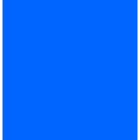
Торговая мебель
Витрины
Витрины из ДСП
Витрины из профиля
Витрины островные
Витрины прямоугольные
Витрины радиусные
Витрины стаканчик
Витрины трапеция
Витрины угловые
Витрины Истра
Стеклянные витрины
Прилавки
Прилавки из алюминиевого профиля
Прилавки из ДСП
Стеклянные прилавки
Стеллажи
Стеллажи для книг
Стеллажи из ДСП
Стеллажи из профиля
Стеллажи из стекла
Торговые горки
Павильоны
Островные павильоны
Пристеночные павильоны