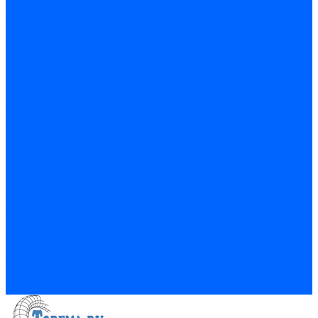
Рольставни жалюзи
Комплектующие для торгового оборудования
Цветовые решения для ЛДСП и RAL
Цветовые решения для ЛДСП и RAL
О нас
Сертификаты
Условия сотрудничества
Цветовые решения для ЛДСП и RAL
Наши клиенты
Новости
Статьи
Акции
Политика конфиденциальности
Обработка персональных данных
Услуги
Изготовление рамочных фасадов из МДФ профиля
Кромкооблицовка деталей
Распил ДСП на заказ
Резка стекла и зеркал
Фотогалерея
Новости
Условия сотрудничества
Контакты