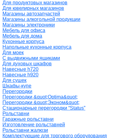
Для продуктовых магазинов
Для ювелирных магазинов
Магазины автозапчастей
Магазины алкогольной продукции
Магазины электроники
Мебель для офиса
Мебель для дома
Кухонные корпуса
Напольные кухонные корпуса
Для моек
С выдвижными ящиками
Для духовых шкафов
Навесные h720
Навесные h920
Для сушек
Шкафы-купе
Перегородки
Перегородки &quot;Optima&quot;
Перегородки &quot;Эконом&quot;
Стационарные перегородки “Status”
Рольставни
Гаражные рольставни
Изготовление рольставней
Рольставни жалюзи
Комплектующие для торгового оборудования