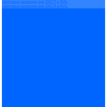
Цветовые решения для ЛДСП и RAL
Цветовые решения для ЛДСП и RAL
О нас
Сертификаты
Условия сотрудничества
Цветовые решения для ЛДСП и RAL
Наши клиенты
Новости
Статьи
Акции
Политика конфиденциальности
Обработка персональных данных
Услуги
Изготовление рамочных фасадов из МДФ профиля
Кромкооблицовка деталей
Распил ДСП на заказ
Резка стекла и зеркал
Фотогалерея
Новости
Условия сотрудничества
Контакты
...
Каталог товаров
Торговая мебель
Витрины