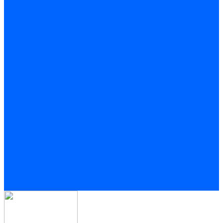
Цветовые решения для ЛДСП и RAL
Цветовые решения для ЛДСП и RAL
О нас
Сертификаты
Условия сотрудничества
Цветовые решения для ЛДСП и RAL
Наши клиенты
Новости
Статьи
Акции
Политика конфиденциальности
Обработка персональных данных
Услуги
Изготовление рамочных фасадов из МДФ профиля
Кромкооблицовка деталей
Распил ДСП на заказ
Резка стекла и зеркал
Фотогалерея
Новости
Условия сотрудничества
Контакты