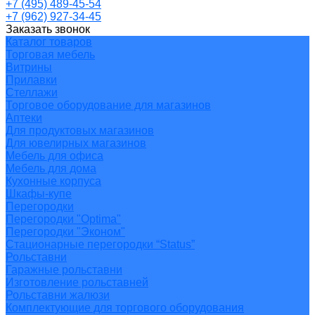
+7 (495) 489-45-54
+7 (962) 927-34-45
Заказать звонок
Каталог товаров
Торговая мебель
Витрины
Прилавки
Стеллажи
Торговое оборудование для магазинов
Аптеки
Для продуктовых магазинов
Для ювелирных магазинов
Мебель для офиса
Мебель для дома
Кухонные корпуса
Шкафы-купе
Перегородки
Перегородки "Optima"
Перегородки "Эконом"
Стационарные перегородки “Status”
Рольставни
Гаражные рольставни
Изготовление рольставней
Рольставни жалюзи
Комплектующие для торгового оборудования