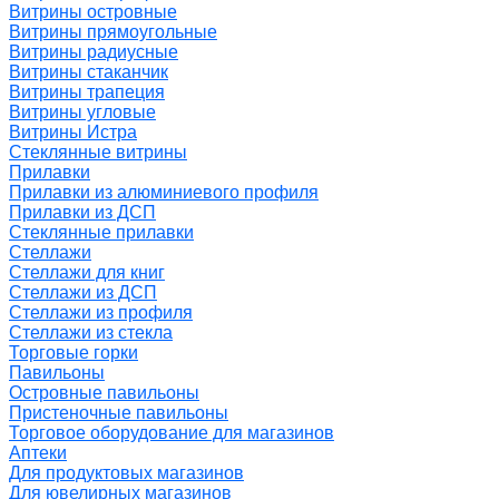
Витрины островные
Витрины прямоугольные
Витрины радиусные
Витрины стаканчик
Витрины трапеция
Витрины угловые
Витрины Истра
Стеклянные витрины
Прилавки
Прилавки из алюминиевого профиля
Прилавки из ДСП
Стеклянные прилавки
Стеллажи
Стеллажи для книг
Стеллажи из ДСП
Стеллажи из профиля
Стеллажи из стекла
Торговые горки
Павильоны
Островные павильоны
Пристеночные павильоны
Торговое оборудование для магазинов
Аптеки
Для продуктовых магазинов
Для ювелирных магазинов