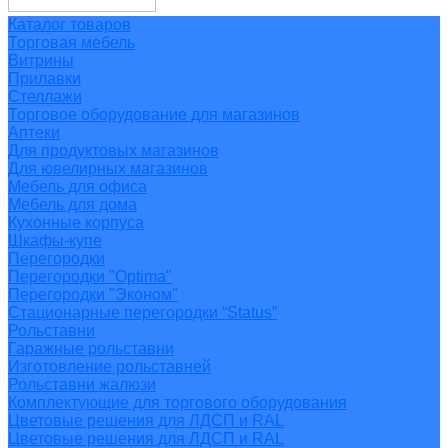
Каталог товаров
Торговая мебель
Витрины
Прилавки
Стеллажи
Торговое оборудование для магазинов
Аптеки
Для продуктовых магазинов
Для ювелирных магазинов
Мебель для офиса
Мебель для дома
Кухонные корпуса
Шкафы-купе
Перегородки
Перегородки "Optima"
Перегородки "Эконом"
Стационарные перегородки “Status”
Рольставни
Гаражные рольставни
Изготовление рольставней
Рольставни жалюзи
Комплектующие для торгового оборудования
Цветовые решения для ЛДСП и RAL
Цветовые решения для ЛДСП и RAL