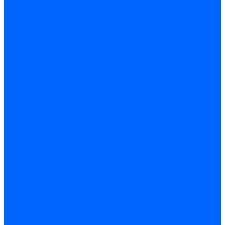
Для продуктовых магазинов
Для ювелирных магазинов
Магазины автозапчастей
Магазины алкогольной продукции
Магазины электроники
Мебель для офиса
Мебель для дома
Кухонные корпуса
Напольные кухонные корпуса
Для моек
С выдвижными ящиками
Для духовых шкафов
Навесные h720
Навесные h920
Для сушек
Шкафы-купе
Перегородки
Перегородки &quot;Optima&quot;
Перегородки &quot;Эконом&quot;
Стационарные перегородки “Status”
Рольставни
Гаражные рольставни
Изготовление рольставней
Рольставни жалюзи
Комплектующие для торгового оборудования