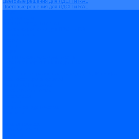
Цветовые решения для ЛДСП и RAL
Цветовые решения для ЛДСП и RAL
О нас
Сертификаты
Условия сотрудничества
Цветовые решения для ЛДСП и RAL
Наши клиенты
Новости
Статьи
Акции
Политика конфиденциальности
Обработка персональных данных
Услуги
Изготовление рамочных фасадов из МДФ профиля
Кромкооблицовка деталей
Распил ДСП на заказ
Резка стекла и зеркал
Фотогалерея
Новости
Условия сотрудничества
Контакты
...
Каталог товаров
Торговая мебель
Витрины