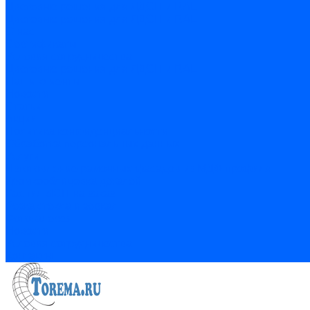
Цветовые решения для ЛДСП и RAL
Цветовые решения для ЛДСП и RAL
О нас
Сертификаты
Условия сотрудничества
Цветовые решения для ЛДСП и RAL
Наши клиенты
Новости
Статьи
Акции
Политика конфиденциальности
Обработка персональных данных
Услуги
Изготовление рамочных фасадов из МДФ профиля
Кромкооблицовка деталей
Распил ДСП на заказ
Резка стекла и зеркал
Фотогалерея
Новости
Условия сотрудничества
Контакты