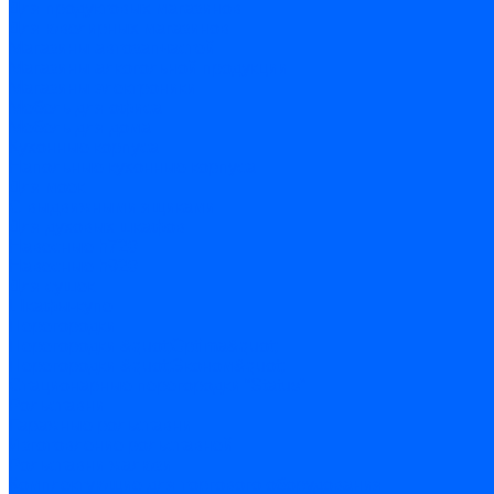
Для продуктовых магазинов
Для ювелирных магазинов
Магазины автозапчастей
Магазины алкогольной продукции
Магазины электроники
Мебель для офиса
Мебель для дома
Кухонные корпуса
Напольные кухонные корпуса
Для моек
С выдвижными ящиками
Для духовых шкафов
Навесные h720
Навесные h920
Для сушек
Шкафы-купе
Перегородки
Перегородки &quot;Optima&quot;
Перегородки &quot;Эконом&quot;
Стационарные перегородки “Status”
Рольставни
Гаражные рольставни
Изготовление рольставней
Рольставни жалюзи
Комплектующие для торгового оборудования