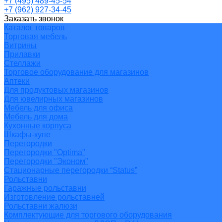
+7 (495) 489-45-54
+7 (962) 927-34-45
Заказать звонок
Каталог товаров
Торговая мебель
Витрины
Прилавки
Стеллажи
Торговое оборудование для магазинов
Аптеки
Для продуктовых магазинов
Для ювелирных магазинов
Мебель для офиса
Мебель для дома
Кухонные корпуса
Шкафы-купе
Перегородки
Перегородки "Optima"
Перегородки "Эконом"
Стационарные перегородки “Status”
Рольставни
Гаражные рольставни
Изготовление рольставней
Рольставни жалюзи
Комплектующие для торгового оборудования