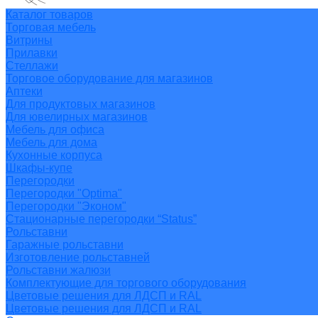
Каталог товаров
Торговая мебель
Витрины
Прилавки
Стеллажи
Торговое оборудование для магазинов
Аптеки
Для продуктовых магазинов
Для ювелирных магазинов
Мебель для офиса
Мебель для дома
Кухонные корпуса
Шкафы-купе
Перегородки
Перегородки "Optima"
Перегородки "Эконом"
Стационарные перегородки “Status”
Рольставни
Гаражные рольставни
Изготовление рольставней
Рольставни жалюзи
Комплектующие для торгового оборудования
Цветовые решения для ЛДСП и RAL
Цветовые решения для ЛДСП и RAL