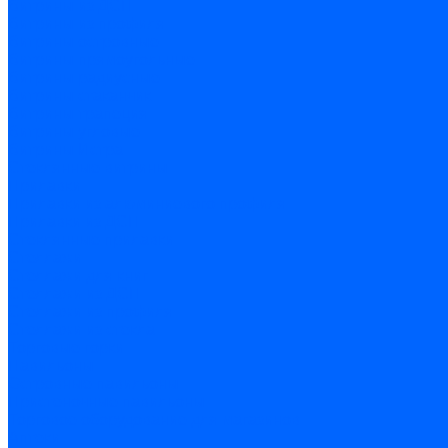
Витрины из ДСП
Витрины из профиля
Витрины островные
Витрины прямоугольные
Витрины радиусные
Витрины стаканчик
Витрины трапеция
Витрины угловые
Витрины Истра
Стеклянные витрины
Прилавки
Прилавки из алюминиевого профиля
Прилавки из ДСП
Стеклянные прилавки
Стеллажи
Стеллажи для книг
Стеллажи из ДСП
Стеллажи из профиля
Стеллажи из стекла
Торговые горки
Павильоны
Островные павильоны
Пристеночные павильоны
Торговое оборудование для магазинов
Аптеки