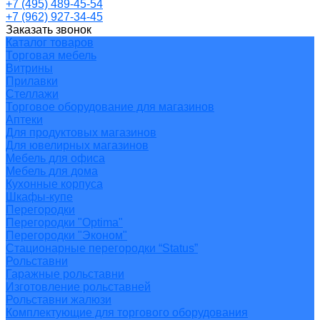
+7 (495) 489-45-54
+7 (962) 927-34-45
Заказать звонок
Каталог товаров
Торговая мебель
Витрины
Прилавки
Стеллажи
Торговое оборудование для магазинов
Аптеки
Для продуктовых магазинов
Для ювелирных магазинов
Мебель для офиса
Мебель для дома
Кухонные корпуса
Шкафы-купе
Перегородки
Перегородки "Optima"
Перегородки "Эконом"
Стационарные перегородки “Status”
Рольставни
Гаражные рольставни
Изготовление рольставней
Рольставни жалюзи
Комплектующие для торгового оборудования