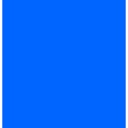
Для продуктовых магазинов
Для ювелирных магазинов
Магазины автозапчастей
Магазины алкогольной продукции
Магазины электроники
Мебель для офиса
Мебель для дома
Кухонные корпуса
Напольные кухонные корпуса
Для моек
С выдвижными ящиками
Для духовых шкафов
Навесные h720
Навесные h920
Для сушек
Шкафы-купе
Перегородки
Перегородки &quot;Optima&quot;
Перегородки &quot;Эконом&quot;
Стационарные перегородки “Status”
Рольставни
Гаражные рольставни
Изготовление рольставней
Рольставни жалюзи
Комплектующие для торгового оборудования