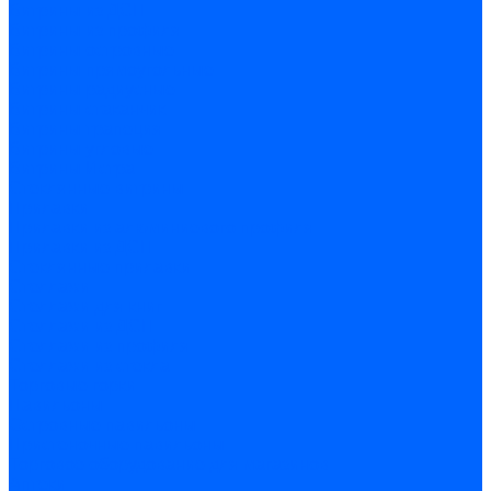
Витрины из ДСП
Витрины из профиля
Витрины островные
Витрины прямоугольные
Витрины радиусные
Витрины стаканчик
Витрины трапеция
Витрины угловые
Витрины Истра
Стеклянные витрины
Прилавки
Прилавки из алюминиевого профиля
Прилавки из ДСП
Стеклянные прилавки
Стеллажи
Стеллажи для книг
Стеллажи из ДСП
Стеллажи из профиля
Стеллажи из стекла
Торговые горки
Павильоны
Островные павильоны
Пристеночные павильоны
Торговое оборудование для магазинов
Аптеки