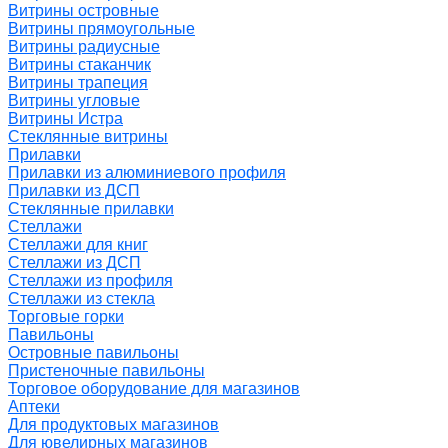
Витрины островные
Витрины прямоугольные
Витрины радиусные
Витрины стаканчик
Витрины трапеция
Витрины угловые
Витрины Истра
Стеклянные витрины
Прилавки
Прилавки из алюминиевого профиля
Прилавки из ДСП
Стеклянные прилавки
Стеллажи
Стеллажи для книг
Стеллажи из ДСП
Стеллажи из профиля
Стеллажи из стекла
Торговые горки
Павильоны
Островные павильоны
Пристеночные павильоны
Торговое оборудование для магазинов
Аптеки
Для продуктовых магазинов
Для ювелирных магазинов