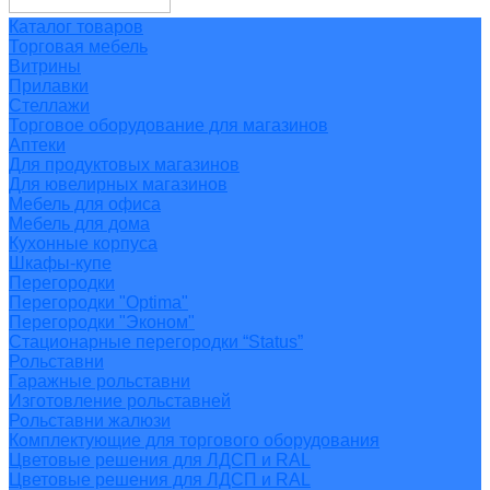
Каталог товаров
Торговая мебель
Витрины
Прилавки
Стеллажи
Торговое оборудование для магазинов
Аптеки
Для продуктовых магазинов
Для ювелирных магазинов
Мебель для офиса
Мебель для дома
Кухонные корпуса
Шкафы-купе
Перегородки
Перегородки "Optima"
Перегородки "Эконом"
Стационарные перегородки “Status”
Рольставни
Гаражные рольставни
Изготовление рольставней
Рольставни жалюзи
Комплектующие для торгового оборудования
Цветовые решения для ЛДСП и RAL
Цветовые решения для ЛДСП и RAL