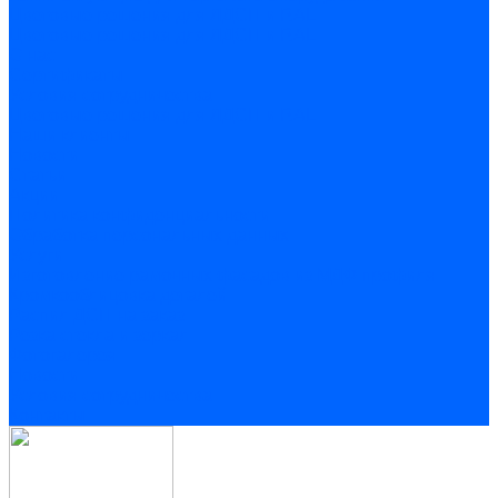
Цветовые решения для ЛДСП и RAL
Цветовые решения для ЛДСП и RAL
О нас
Сертификаты
Условия сотрудничества
Цветовые решения для ЛДСП и RAL
Наши клиенты
Новости
Статьи
Акции
Политика конфиденциальности
Обработка персональных данных
Услуги
Изготовление рамочных фасадов из МДФ профиля
Кромкооблицовка деталей
Распил ДСП на заказ
Резка стекла и зеркал
Фотогалерея
Новости
Условия сотрудничества
Контакты