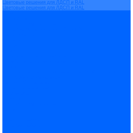
Цветовые решения для ЛДСП и RAL
Цветовые решения для ЛДСП и RAL
О нас
Сертификаты
Условия сотрудничества
Цветовые решения для ЛДСП и RAL
Наши клиенты
Новости
Статьи
Акции
Политика конфиденциальности
Обработка персональных данных
Услуги
Изготовление рамочных фасадов из МДФ профиля
Кромкооблицовка деталей
Распил ДСП на заказ
Резка стекла и зеркал
Фотогалерея
Новости
Условия сотрудничества
Контакты
...
Каталог товаров
Торговая мебель
Витрины