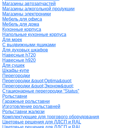
Магазины автозапчастей
Магазины алкогольной продукции
Магазины электроники
Мебель для офиса
Мебель для дома
Кухонные корпуса
Напольные кухонные корпуса
Для моек
С выдвижными ящиками
Для духовых шкафов
Навесные h720
Навесные h920
Для сушек
Шкафы-купе
Перегородки
Перегородки &quot;Optima&quot;
Перегородки &quot;Эконом&quot;
Стационарные перегородки “Status”
Рольставни
Гаражные рольставни
Изготовление рольставней
Рольставни жалюзи
Комплектующие для торгового оборудования
Цветовые решения для ЛДСП и RAL
Цветовые решения для ЛДСП и RAL