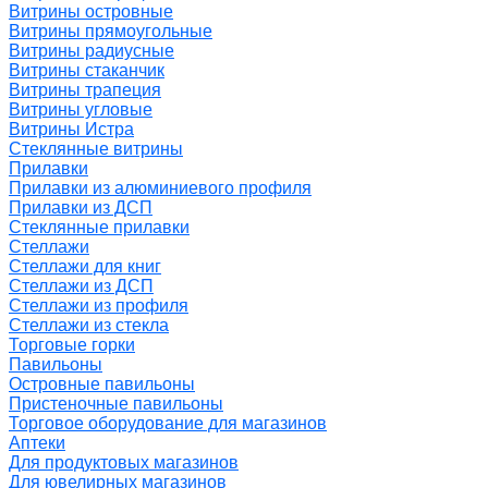
Витрины островные
Витрины прямоугольные
Витрины радиусные
Витрины стаканчик
Витрины трапеция
Витрины угловые
Витрины Истра
Стеклянные витрины
Прилавки
Прилавки из алюминиевого профиля
Прилавки из ДСП
Стеклянные прилавки
Стеллажи
Стеллажи для книг
Стеллажи из ДСП
Стеллажи из профиля
Стеллажи из стекла
Торговые горки
Павильоны
Островные павильоны
Пристеночные павильоны
Торговое оборудование для магазинов
Аптеки
Для продуктовых магазинов
Для ювелирных магазинов