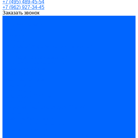
+7 (495) 489-45-54
+7 (962) 927-34-45
Заказать звонок
Каталог товаров
Торговая мебель
Витрины
Прилавки
Стеллажи
Торговое оборудование для магазинов
Аптеки
Для продуктовых магазинов
Для ювелирных магазинов
Мебель для офиса
Мебель для дома
Кухонные корпуса
Шкафы-купе
Перегородки
Перегородки "Optima"
Перегородки "Эконом"
Стационарные перегородки “Status”
Рольставни
Гаражные рольставни
Изготовление рольставней
Рольставни жалюзи
Комплектующие для торгового оборудования