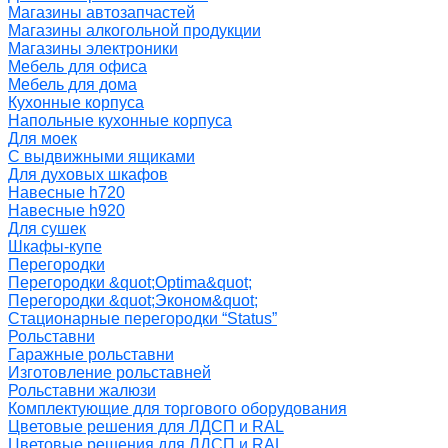
Магазины автозапчастей
Магазины алкогольной продукции
Магазины электроники
Мебель для офиса
Мебель для дома
Кухонные корпуса
Напольные кухонные корпуса
Для моек
С выдвижными ящиками
Для духовых шкафов
Навесные h720
Навесные h920
Для сушек
Шкафы-купе
Перегородки
Перегородки &quot;Optima&quot;
Перегородки &quot;Эконом&quot;
Стационарные перегородки “Status”
Рольставни
Гаражные рольставни
Изготовление рольставней
Рольставни жалюзи
Комплектующие для торгового оборудования
Цветовые решения для ЛДСП и RAL
Цветовые решения для ЛДСП и RAL