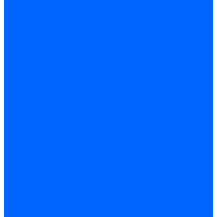
Для продуктовых магазинов
Для ювелирных магазинов
Магазины автозапчастей
Магазины алкогольной продукции
Магазины электроники
Мебель для офиса
Мебель для дома
Кухонные корпуса
Напольные кухонные корпуса
Для моек
С выдвижными ящиками
Для духовых шкафов
Навесные h720
Навесные h920
Для сушек
Шкафы-купе
Перегородки
Перегородки &quot;Optima&quot;
Перегородки &quot;Эконом&quot;
Стационарные перегородки “Status”
Рольставни
Гаражные рольставни
Изготовление рольставней
Рольставни жалюзи
Комплектующие для торгового оборудования