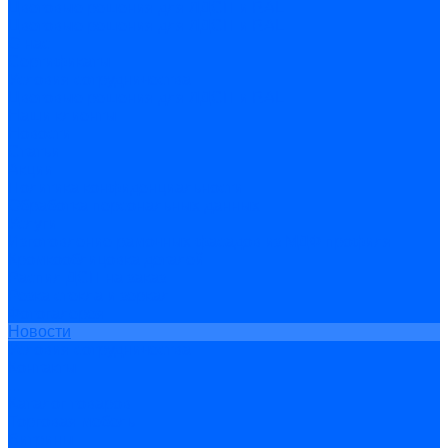
Цветовые решения для ЛДСП и RAL
Цветовые решения для ЛДСП и RAL
О нас
Сертификаты
Условия сотрудничества
Цветовые решения для ЛДСП и RAL
Наши клиенты
Новости
Статьи
Акции
Политика конфиденциальности
Обработка персональных данных
Услуги
Изготовление рамочных фасадов из МДФ профиля
Кромкооблицовка деталей
Распил ДСП на заказ
Резка стекла и зеркал
Фотогалерея
Новости
Условия сотрудничества
Контакты
...
Каталог товаров
Торговая мебель
Витрины