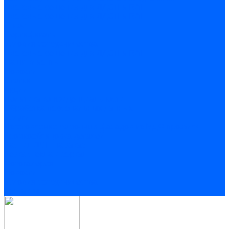
Цветовые решения для ЛДСП и RAL
Цветовые решения для ЛДСП и RAL
О нас
Сертификаты
Условия сотрудничества
Цветовые решения для ЛДСП и RAL
Наши клиенты
Новости
Статьи
Акции
Политика конфиденциальности
Обработка персональных данных
Услуги
Изготовление рамочных фасадов из МДФ профиля
Кромкооблицовка деталей
Распил ДСП на заказ
Резка стекла и зеркал
Фотогалерея
Новости
Условия сотрудничества
Контакты