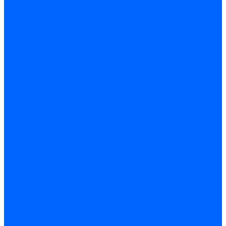
Витрины из ДСП
Витрины из профиля
Витрины островные
Витрины прямоугольные
Витрины радиусные
Витрины стаканчик
Витрины трапеция
Витрины угловые
Витрины Истра
Стеклянные витрины
Прилавки
Прилавки из алюминиевого профиля
Прилавки из ДСП
Стеклянные прилавки
Стеллажи
Стеллажи для книг
Стеллажи из ДСП
Стеллажи из профиля
Стеллажи из стекла
Торговые горки
Павильоны
Островные павильоны
Пристеночные павильоны
Торговое оборудование для магазинов
Аптеки