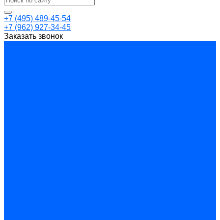
+7 (495) 489-45-54
+7 (962) 927-34-45
Заказать звонок
Каталог товаров
Торговая мебель
Витрины
Прилавки
Стеллажи
Торговое оборудование для магазинов
Аптеки
Для продуктовых магазинов
Для ювелирных магазинов
Мебель для офиса
Мебель для дома
Кухонные корпуса
Шкафы-купе
Перегородки
Перегородки "Optima"
Перегородки "Эконом"
Стационарные перегородки “Status”
Рольставни
Гаражные рольставни
Изготовление рольставней