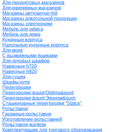
Для продуктовых магазинов
Для ювелирных магазинов
Магазины автозапчастей
Магазины алкогольной продукции
Магазины электроники
Мебель для офиса
Мебель для дома
Кухонные корпуса
Напольные кухонные корпуса
Для моек
С выдвижными ящиками
Для духовых шкафов
Навесные h720
Навесные h920
Для сушек
Шкафы-купе
Перегородки
Перегородки &quot;Optima&quot;
Перегородки &quot;Эконом&quot;
Стационарные перегородки “Status”
Рольставни
Гаражные рольставни
Изготовление рольставней
Рольставни жалюзи
Комплектующие для торгового оборудования