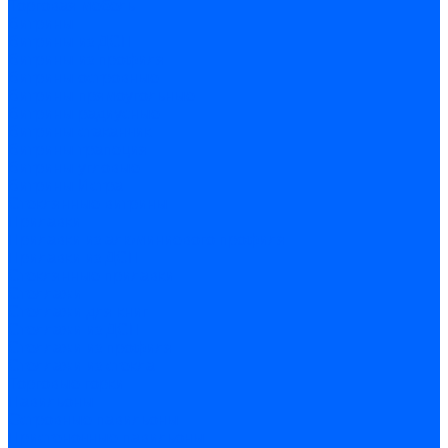
Торговая мебель
Витрины
Витрины из ДСП
Витрины из профиля
Витрины островные
Витрины прямоугольные
Витрины радиусные
Витрины стаканчик
Витрины трапеция
Витрины угловые
Витрины Истра
Стеклянные витрины
Прилавки
Прилавки из алюминиевого профиля
Прилавки из ДСП
Стеклянные прилавки
Стеллажи
Стеллажи для книг
Стеллажи из ДСП
Стеллажи из профиля
Стеллажи из стекла
Торговые горки
Павильоны
Островные павильоны
Пристеночные павильоны