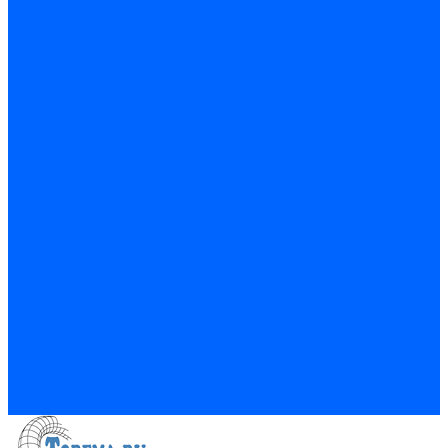
Рольставни жалюзи
Комплектующие для торгового оборудования
Цветовые решения для ЛДСП и RAL
Цветовые решения для ЛДСП и RAL
О нас
Сертификаты
Условия сотрудничества
Цветовые решения для ЛДСП и RAL
Наши клиенты
Новости
Статьи
Акции
Политика конфиденциальности
Обработка персональных данных
Услуги
Изготовление рамочных фасадов из МДФ профиля
Кромкооблицовка деталей
Распил ДСП на заказ
Резка стекла и зеркал
Фотогалерея
Новости
Условия сотрудничества
Контакты