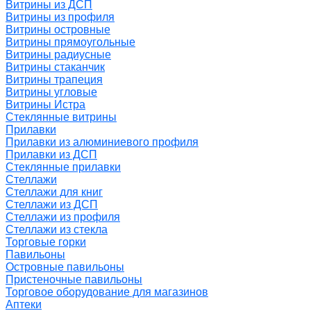
Витрины из ДСП
Витрины из профиля
Витрины островные
Витрины прямоугольные
Витрины радиусные
Витрины стаканчик
Витрины трапеция
Витрины угловые
Витрины Истра
Стеклянные витрины
Прилавки
Прилавки из алюминиевого профиля
Прилавки из ДСП
Стеклянные прилавки
Стеллажи
Стеллажи для книг
Стеллажи из ДСП
Стеллажи из профиля
Стеллажи из стекла
Торговые горки
Павильоны
Островные павильоны
Пристеночные павильоны
Торговое оборудование для магазинов
Аптеки