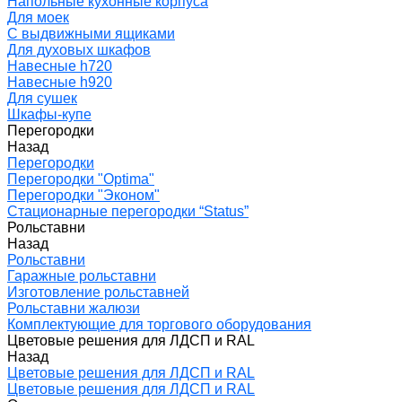
Напольные кухонные корпуса
Для моек
С выдвижными ящиками
Для духовых шкафов
Навесные h720
Навесные h920
Для сушек
Шкафы-купе
Перегородки
Назад
Перегородки
Перегородки "Optima"
Перегородки "Эконом"
Стационарные перегородки “Status”
Рольставни
Назад
Рольставни
Гаражные рольставни
Изготовление рольставней
Рольставни жалюзи
Комплектующие для торгового оборудования
Цветовые решения для ЛДСП и RAL
Назад
Цветовые решения для ЛДСП и RAL
Цветовые решения для ЛДСП и RAL