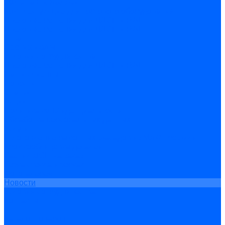
Рольставни жалюзи
Комплектующие для торгового оборудования
Цветовые решения для ЛДСП и RAL
Цветовые решения для ЛДСП и RAL
О нас
Сертификаты
Условия сотрудничества
Цветовые решения для ЛДСП и RAL
Наши клиенты
Новости
Статьи
Акции
Политика конфиденциальности
Обработка персональных данных
Услуги
Изготовление рамочных фасадов из МДФ профиля
Кромкооблицовка деталей
Распил ДСП на заказ
Резка стекла и зеркал
Фотогалерея
Новости
Условия сотрудничества
Контакты
...
Каталог товаров