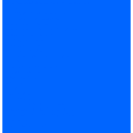
Торговое оборудование для магазинов
Аптеки
Для продуктовых магазинов
Для ювелирных магазинов
Магазины автозапчастей
Магазины алкогольной продукции
Магазины электроники
Мебель для офиса
Мебель для дома
Кухонные корпуса
Напольные кухонные корпуса
Для моек
С выдвижными ящиками
Для духовых шкафов
Навесные h720
Навесные h920
Для сушек
Шкафы-купе
Перегородки
Перегородки &quot;Optima&quot;
Перегородки &quot;Эконом&quot;
Стационарные перегородки “Status”
Рольставни
Гаражные рольставни
Изготовление рольставней